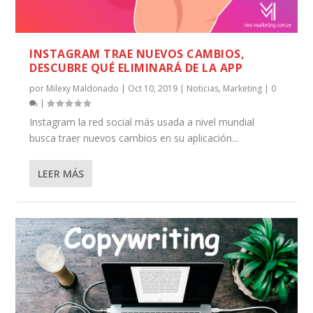
INSTAGRAM TRAE NUEVOS CAMBIOS,
DESCUBRE QUÉ ELIMINARÁ DE LA APP
por
Milexy Maldonado
|
Oct 10, 2019
|
Noticias
,
Marketing
|
0
|
Instagram la red social más usada a nivel mundial
busca traer nuevos cambios en su aplicación...
LEER MÁS