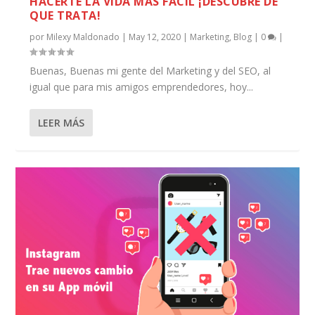
HACERTE LA VIDA MÁS FÁCIL ¡DESCUBRE DE
QUE TRATA!
por
Milexy Maldonado
|
May 12, 2020
|
Marketing
,
Blog
|
0
|
Buenas, Buenas mi gente del Marketing y del SEO, al
igual que para mis amigos emprendedores, hoy...
LEER MÁS