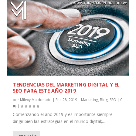
TENDENCIAS DEL MARKETING DIGITAL Y EL
SEO PARA ESTE AÑO 2019
por
Milexy Maldonado
|
Ene 28, 2019
|
Marketing
,
Blog
,
SEO
|
0
|
Comenzando el año 2019 y es importante siempre
dirigir bien las estrategias en el mundo digital;...