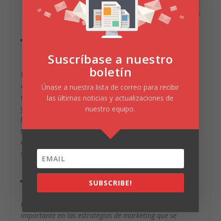
MAL USO DE LAS HERRAMIENTAS
DIGITALES
Suscríbase a nuestro
boletín
Existen muchas herramientas digitales que pueden
ayudarte a gestionar de forma ideal tus estrategias
Únase a nuestra lista de correo para recibir
digitales; pero, lo cierto es que si no tenemos cuidado
las últimas noticias y actualizaciones de
y, aplicamos un mal uso de los recursos o las
nuestro equipo.
herramientas digitales; por desconocimiento puede
traer como consecuencia la pérdida de tiempo en
esfuerzos y acciones, que se ejecutan por intuición y
sin la rigurosidad para generar resultados.
NO HAY RETORNO DE LA INVERSIÓN
SUBSCRIBE!
El
retorno de la inversión
es uno de los objetivos, más
importante en las estrategias de marketing que se