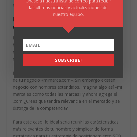
Únase a nuestra lista de correo para recibir
Google. ver ejemplo.
las últimas noticias y actualizaciones de
nuestro equipo.
EL NOMBRE DE TU SITIO WEB ES
CLAVE
Muchas personas tienden a generar confuciones a la
hora de comprar un dominio, no saben si deban usar el
nombre de su empresa o simplificarlo para que sea
más legible y reconocile.
SUBSCRIBE!
Lo ideal es que para tu estrategia SEO, lleve el nombre
de tu negocio «mimarca.com». Sin embargo existen
negocio con nombres extendidos, imagina algo así «mi
marca es como todas las marcas» y ahora agrega el
.com ¿Crees que tendrá relevancia en el mercado y se
distinga de la competencia?
Para este caso, lo ideal seria reunir las carácteristicas
más relevantes de tu nombre y simplicar de forma
estrategica para tu estrategia de posicionamiento SEO.