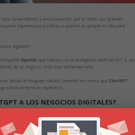
 esta desarrollando y evolucionando, por lo tanto, sus grandes
ayores experiencias positivas a quienes se apoyan en ella para
ocios digitales?
a compañía
OpenAI
; que trabaja con la inteligencia artificial GPT-3, qu
clientes de un negocio, todo esto en tiempo real.
iones desde un lenguaje natural; teniendo en cuenta que
ChatGPT
nga sobre un tema en específico.
GPT A LOS NEGOCIOS DIGITALES?
igital, para ofrecer sus productos y/o servicios.
gada de las redes sociales; esto ha generado miles de tareas para el
y Manager
; quien además, esta centrado en construir y mantener un