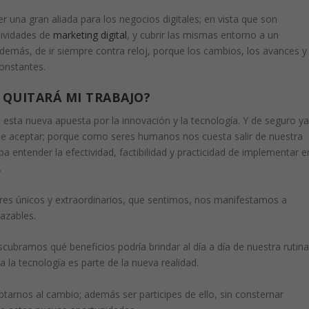
er una gran
aliada para los negocios digitales
; en vista que son
tividades de
marketing digital
, y cubrir las mismas entorno a un
además, de ir siempre contra reloj, porque los cambios, los avances y
constantes.
E QUITARÁ MI TRABAJO?
do esta nueva apuesta por
la innovación y la tecnología
. Y de seguro y
 de aceptar; porque como seres humanos nos cuesta salir de nuestra
ba entender la efectividad, factibilidad y practicidad de implementar e
l.
es únicos y extraordinarios, que sentimos, nos manifestamos a
lazables.
cubramos qué beneficios podría brindar al día a día de nuestra rutina
a la tecnología es parte de la nueva realidad.
rnos al cambio; además ser participes de ello, sin consternar