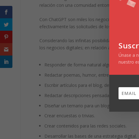
relación con una comunidad entorno al negocio.
Con ChatGPT son miles los negocios digitales que s
efectivamente las solicitudes de los clientes.
Considerando las infinitas posibilidades que tiene
Suscr
los
negocios digitales
; en relación a ello citamos
Únase a nu
nuestro e
Responder de forma natural alguna duda de un
Redactar poemas, humor, entre otros.
Escribir artículos para el blog, detallando un 
Redactar descripciones pensadas para una tien
Diseñar un temario para un blog.
Crear encuestas o trivias.
Crear contenidos para las redes sociales.
Desarrollar las bases de una estrategia digital.