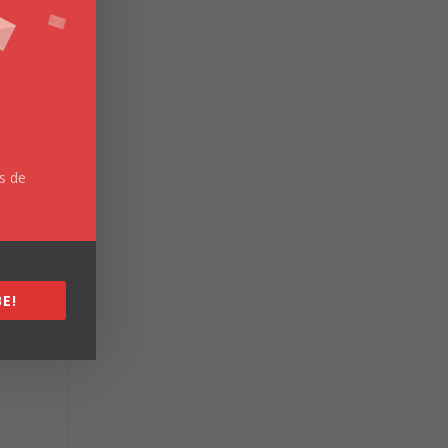
es de
E!