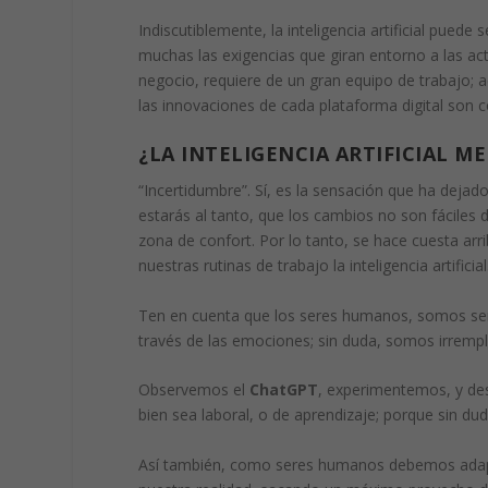
Indiscutiblemente, la
inteligencia artificial
puede s
muchas las exigencias que giran entorno a las ac
negocio, requiere de un gran equipo de trabajo; 
las innovaciones de cada plataforma digital son 
¿LA INTELIGENCIA ARTIFICIAL M
“Incertidumbre”
. Sí, es la sensación que ha deja
estarás al tanto, que los cambios no son fáciles
zona de confort. Por lo tanto, se hace cuesta arri
nuestras rutinas de trabajo la inteligencia artificia
Ten en cuenta que los seres humanos, somos ser
través de las emociones; sin duda, somos irremp
Observemos el
ChatGPT
, experimentemos, y des
bien sea laboral, o de aprendizaje; porque sin dud
Así también, como seres humanos debemos adapta