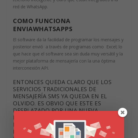
red de WhatsApp.
COMO FUNCIONA
ENVIAWHATSAPPS
El software da la facilidad de programar los mensajes y
posterior envió a través de programas como Excel; lo
que hace que el software sea sin duda muy versátil y la
mejor plataforma de mensajería con la una óptima
interconexión API.
ENTONCES QUEDA CLARO QUE LOS
SERVICIOS TRADICIONALES DE
MENSAJERÍA SMS YA QUEDA EN EL
OLVIDO. ES OBVIO QUE ESTE ES
DESPLAZADO POR UNA NUEVA
ESTRATEGIA DE INTEGRACIÓN DE UNA
RED QUE CREA UN CONTACTO
BASTANTE ATRACTIVO ENTRE LA