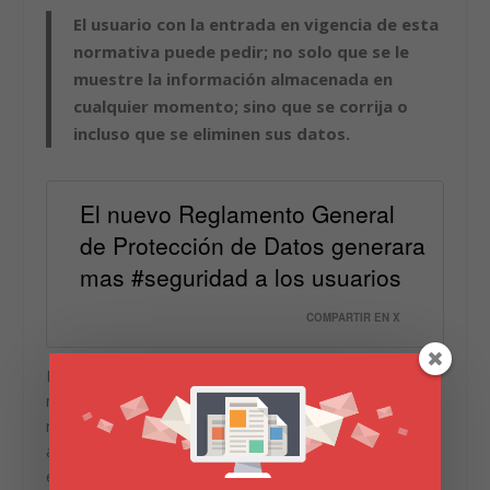
El usuario con la entrada en vigencia de esta
normativa puede pedir; no solo que se le
muestre la información almacenada en
cualquier momento; sino que se corrija o
incluso que se eliminen sus datos.
El nuevo Reglamento General
de Protección de Datos generara
mas #seguridad a los usuarios
COMPARTIR EN X
Por último,
la compañía
ha querido resaltar que la
nueva legislación; protege de forma más estricta a los
menores de edad. En este sentido, a partir de los 13
años; el usuario ya puede mostrar su conformidad con
el tratamiento de los datos.