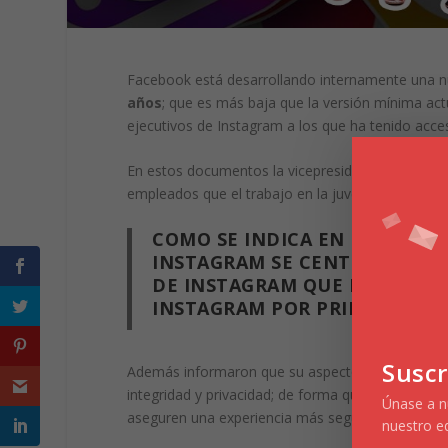
Facebook está desarrollando internamente una nu
años
; que es más baja que la versión mínima act
ejecutivos de Instagram a los que ha tenido acc
En estos documentos la vicepresidenta de Produc
empleados que el trabajo en la juventud se ha ide
COMO SE INDICA EN EL DOCU
INSTAGRAM SE CENTRARÁ DE 
DE INSTAGRAM QUE PERMITA A
INSTAGRAM POR PRIMERA VEZ
Suscr
Además informaron que su aspecto adicional se ce
integridad y privacidad; de forma que su versión 
Únase a nu
aseguren una experiencia más segura posible par
nuestro e