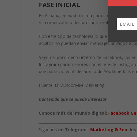
FASE INICIAL
En España, la edad mínima para crearse un perfil
ha comenzado a desarrollar tecnologías basadas 
Con este tipo de tecnología lo que buscan es qu
adultos no puedan enviar mensajes privados a l
Según el documento interno de Facebook, los enc
Instagram para menores son el jefe de Instagram, 
que participó en el desarrollo de YouTube Kids en
Fuente: El Mundo/MM-Marketing
Contenido que te puede interesar
Conoce más del mundo digital:
Facebook Get
Síguenos
en Telegram:
Marketing & Seo
In