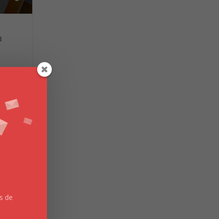
3
n
es de