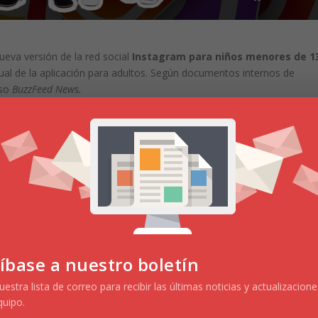
eva versión de la red social
Instagram para niños menores de 1
ual de la aplicación para adultos. Según documentos internos de
eso
BuzzFeed News.
to de Instagram, Vishal Shah, aseguró el pasado jueves a sus
ntificado como prioridad, para la primera mitad del 2021.
MENTO, EL GRUPO DE PRODUCTOS DE
ESTA MANERA EN
«DESARROLLAR UNA VERSIÓN
 LOS MENORES DE 13 AÑOS UTILIZAR
».
íbase a nuestro boletín
ntrará en crear una plataforma segura y que se acelere el trabajo e
principal, además de
Instagram para niños
menores de 13 años,
estra lista de correo para recibir las últimas noticias y actualizacion
a adolescentes.
quipo.