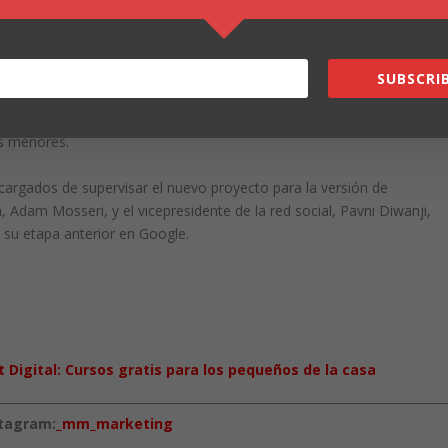
 en Instagram es de 14 años en adelante. Es por ello que la plataform
en el aprendizaje automático.
SUBSCRIB
e los menores no mientan en la edad de sus cuentas; así como los
os menores.
argados de supervisar el nuevo proyecto para la versión de
Adam Mosseri, y el vicepresidente de la red social, Pavni Diwanji,
 su etapa anterior en Google.
 Digital: Cursos gratis para los pequeños de la casa
stagram:
_mm_marketing