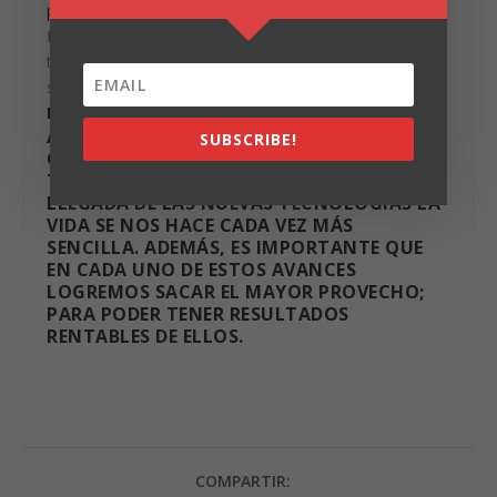
publicidad en linea
nativo de
Facebook
; pero, ¿Cómo
funcionará exactamente?, el mismo sera utilizado a
través de la red social de
Facebook
y al mismo tiempo
se fusiona con los anuncios de las Stories de
Instagram
.
AHORA BIEN, LA FORMA EN COMO NOS
SUBSCRIBE!
COMUNICAMOS HA EVOLUCIONADO A
TRAVÉS DEL TIEMPO; Y HOY EN DÍA CON LA
LLEGADA DE LAS NUEVAS TECNOLOGÍAS LA
VIDA SE NOS HACE CADA VEZ MÁS
SENCILLA. ADEMÁS, ES IMPORTANTE QUE
EN CADA UNO DE ESTOS AVANCES
LOGREMOS SACAR EL MAYOR PROVECHO;
PARA PODER TENER RESULTADOS
RENTABLES DE ELLOS.
COMPARTIR: