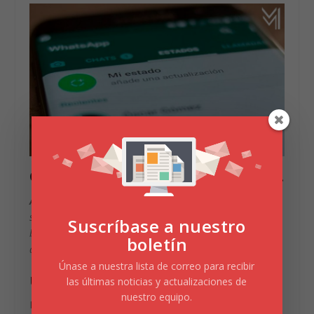
CON RESPECTO A LOS ANUNCIOS…
Asimismo, WhatsApp
incorpora publicidad dentro de
sus estados en formatos de textos, vídeos o fotos; ahora
Suscríbase a nuestro
bien, la duración que va a tener estos anuncios van hacer
boletín
de 24 horas y luego desaparecen.
Únase a nuestra lista de correo para recibir
UN DATO IMPORTANTE
las últimas noticias y actualizaciones de
nuestro equipo.
Estos anuncios estarían impulsados por el sistema de