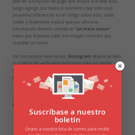
plan de suscripción de pago que incluye a la tilde azul,
luego agregó que hasta el momento hay solo unas
pequeñas referencias en el código sobre esto, nada
visible y finalmente explicó que por ahora la
información debería considerar
“un mero rumor”
hasta que él pueda subir una imagen concreta que
respalde su teoría.
De concretarse este rumor,
Instagram
dejaría de lado
su política de verificados exclusivos para así abrirle
paso a la gente cotidiana que esté dispuesta a pagar
por el beneficio.
Por ahora,
Meta
no se ha pronunciado sobre estas
filtraciones y, por tanto, la verificación de cuenta en
Instagram
pagada queda en el aire.
Suscríbase a nuestro
boletín
Únase a nuestra lista de correo para recibir