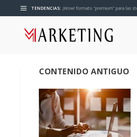
TENDENCIAS:
¡Wow! formato “premium” para las sto
CONTENIDO ANTIGUO